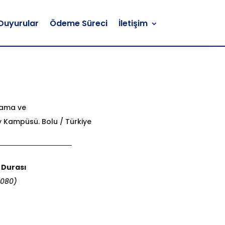
Duyurular
Ödeme Süreci
İletişim
Duyurular
Ödeme Süreci
İletişim
lama ve
y Kampüsü. Bolu / Türkiye
 Durası
8080)