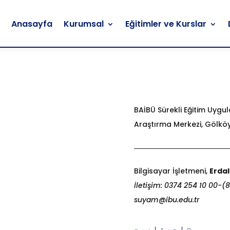
Anasayfa
Kurumsal
Eğitimler ve Kurslar
Anasayfa
Kurumsal
Eğitimler ve Kurslar
BAİBÜ Sürekli Eğitim Uygu
Araştırma Merkezi, Gölkö
Bilgisayar İşletmeni,
Erdal
İletişim: 0374 254 10 00-(
suyam@ibu.edu.tr