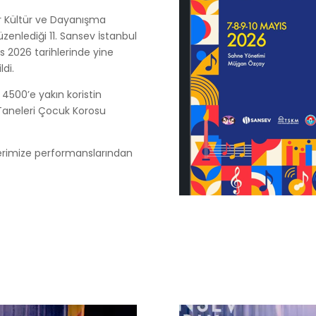
er Kültür ve Dayanışma
üzenlediği 11. Sansev İstanbul
ıs 2026 tarihlerinde yine
ldi.
 4500’e yakın koristin
Taneleri Çocuk Korosu
erimize performanslarından