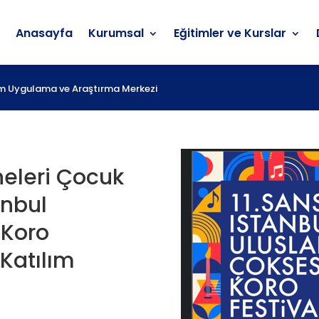
Anasayfa
Kurumsal
Eğitimler ve Kurslar
Anasayfa
Kurumsal
Eğitimler ve Kurslar
itim Uygulama ve Araştırma Merkezi
eleri Çocuk
anbul
 Koro
 Katılım