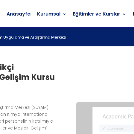
Anasayfa
Kurumsal
Eğitimler ve Kurslar
Anasayfa
Kurumsal
Eğitimler ve Kurslar
itim Uygulama ve Araştırma Merkezi
ikçi
 Gelişim Kursu
aştırma Merkezi (SUYAM)
an Kimyo International
ri personelinin katılımıyla
iler ve Mesleki Gelişim”