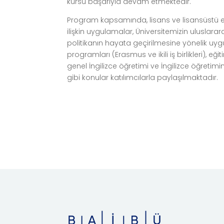
kursu başarıyla devam etmektedir.
Program kapsamında, lisans ve lisansüstü e
ilişkin uygulamalar, Üniversitemizin uluslarar
politikanın hayata geçirilmesine yönelik uy
programları (Erasmus ve ikili iş birlikleri), eği
genel İngilizce öğretimi ve İngilizce öğretimi
gibi konular katılımcılarla paylaşılmaktadır.