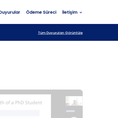
Duyurular
Ödeme Süreci
İletişim
Duyurular
Ödeme Süreci
İletişim
Tüm Duyuruları Görüntüle