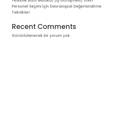
Yetkinlik Bazlı Mülakat (İş Görüşmesi): Etkin
Personel Seçimi İçin Davranışsal Değerlendirme
Teknikleri
Recent Comments
Görüntülenecek bir yorum yok.
Archives
Categories
Temmuz 2026
10000 ₺ – Online Eğitim
Haziran 2026
1200 ₺ – Yüz Yüze Eğitim
Mayıs 2026
12000 ₺ – Online Eğitim
Mart 2026
12600 tl Yüz Yüze Eğitim
Eylül 2025
150 ₺ – Yüz Yüze Eğitim
Mayıs 2025
2000 ₺ – Yüz Yüze Eğitim